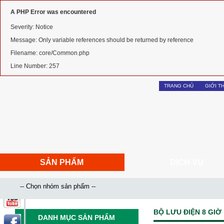
A PHP Error was encountered
Severity: Notice
Message: Only variable references should be returned by reference
Filename: core/Common.php
Line Number: 257
TRANG CHỦ
GIỚI T
SẢN PHẨM
DỊCH VỤ
BỘ LƯU ĐIỆN 8 GIỜ
DANH MỤC SẢN PHẨM