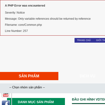
A PHP Error was encountered
Severity: Notice
Message: Only variable references should be returned by reference
Filename: core/Common.php
Line Number: 257
TRANG CHỦ
GIỚI T
SẢN PHẨM
DỊCH VỤ
ĐẦU GHI HÌNH VDT
DANH MỤC SẢN PHẨM