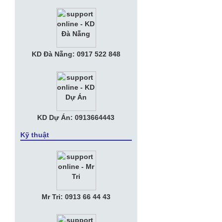
phí bằng ly trà đá
• Tuyển Nhân viên Kế Toán Văn phòng
• Tuyển Nhân Viên Kinh Doanh
KD Đà Nẵng: 0917 522 848
• Apple muốn chia tay Amazon, tự làm
trung tâm dữ liệu riêng
KD Dự Án: 0913664443
Kỹ thuật
Mr Tri: 0913 66 44 43