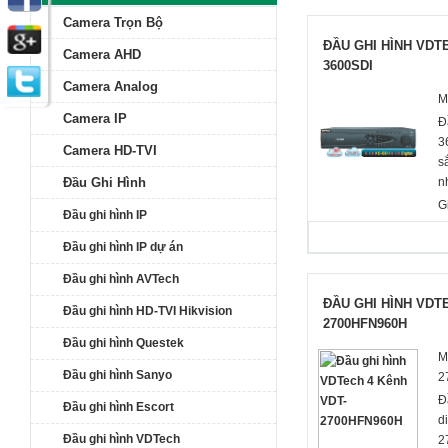
Camera Trọn Bộ
ĐẦU GHI HÌNH VDTE
Camera AHD
3600SDI
Camera Analog
M
Camera IP
Đ
3
Camera HD-TVI
s
Đầu Ghi Hình
n
t
G
Đầu ghi hình IP
c
a
Đầu ghi hình IP dự án
C
Đầu ghi hình AVTech
a
c
ĐẦU GHI HÌNH VDT
Đầu ghi hình HD-TVI Hikvision
7
2700HFN960H
D
Đầu ghi hình Questek
M
I
Đầu ghi hình Sanyo
2
c
Đ
C
Đầu ghi hình Escort
d
ả
Đầu ghi hình VDTech
2
d