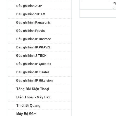
n
t
Đầu ghi hình AOP
c
th
G
d
h
Đầu ghi hình SICAM
C
m
Đầu ghi hình Panasonic
c
U
a
Đầu ghi hình Pravis
đ
Đầu ghi hình IP Diviotec
1
D
Đầu ghi hình IP PRAVIS
I
c
Đầu ghi hình J-TECH
D
Đầu ghi hình IP Questek
c
D
Đầu ghi hình IP Tisatel
h
Đầu ghi hình IP Hikvision
k
p
Tổng Đài Điện Thoại
đ
g
Điện Thoại - Máy Fax
m
Thiết Bị Quang
U
G
Máy Bộ Đàm