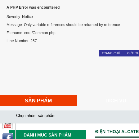
A PHP Error was encountered
Severity: Notice
Message: Only variable references should be returned by reference
Filename: core/Common.php
Line Number: 257
TRANG CHỦ
GIỚI T
SẢN PHẨM
DỊCH VỤ
ĐIỆN THOẠI ALCATE
DANH MỤC SẢN PHẨM