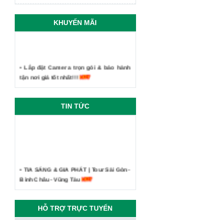
KHUYẾN MÃI
• Lắp đặt Camera trọn gói & bảo hành
tận nơi giá tốt nhất!!!
TIN TỨC
• TIA SÁNG & GIA PHÁT | Tour Sài Gòn -
Bình Châu - Vũng Tàu
• Công ty Tia Sáng - Kỷ niệm du lịch
Phan Thiết Mũi Né 2019
HỖ TRỢ TRỰC TUYẾN
• CEO Vingroup: “Sau smartphone,