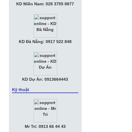
• Nữ tướng KiotViet muốn đem phần
KD Miền Nam: 028 3755 8877
mềm bán hàng phủ khắp Việt Nam với
phí bằng ly trà đá
• Tuyển Nhân viên Kế Toán Văn phòng
• Tuyển Nhân Viên Kinh Doanh
KD Đà Nẵng: 0917 522 848
• Apple muốn chia tay Amazon, tự làm
trung tâm dữ liệu riêng
KD Dự Án: 0913664443
Kỹ thuật
Mr Tri: 0913 66 44 43