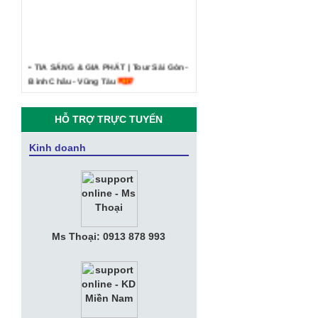
• TIA SÁNG & GIA PHÁT | Tour Sài Gòn -
Bình Châu - Vũng Tàu
• Công ty Tia Sáng - Kỷ niệm du lịch
Phan Thiết Mũi Né 2019
HỖ TRỢ TRỰC TUYẾN
• CEO Vingroup: “Sau smartphone,
Kinh doanh
Vsmart sẽ sản xuất SmartHome,
SmartTV, điều hòa, tủ lạnh thông minh”
• VNPT hỗ trợ Cổng thông tin giúp Hà
Nam, Phú Yên phát triển du lịch thông
minh
Ms Thoại: 0913 878 993
• Giới Thiệu Tổng Quan Công Ty Tia
Sáng
• Thư Mời Họp Mặt "Kỷ Niệm 10 Năm
Thành Lập Tia Sáng Telecom"