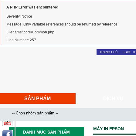
A PHP Error was encountered
Severity: Notice
Message: Only variable references should be returned by reference
Filename: core/Common.php
Line Number: 257
TRANG CHỦ
GIỚI T
SẢN PHẨM
DỊCH VỤ
MÁY IN EPSON
DANH MỤC SẢN PHẨM