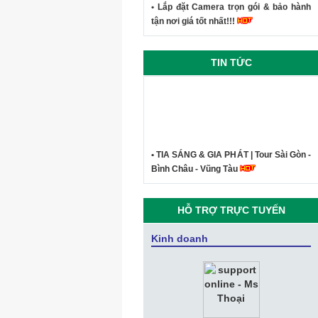
• Lắp đặt Camera trọn gói & bảo hành
tận nơi giá tốt nhất!!!
TIN TỨC
• TIA SÁNG & GIA PHÁT | Tour Sài Gòn -
Bình Châu - Vũng Tàu
• Công ty Tia Sáng - Kỷ niệm du lịch
Phan Thiết Mũi Né 2019
HỖ TRỢ TRỰC TUYẾN
• CEO Vingroup: “Sau smartphone,
Vsmart sẽ sản xuất SmartHome,
Kinh doanh
SmartTV, điều hòa, tủ lạnh thông minh”
• VNPT hỗ trợ Cổng thông tin giúp Hà
Nam, Phú Yên phát triển du lịch thông
minh