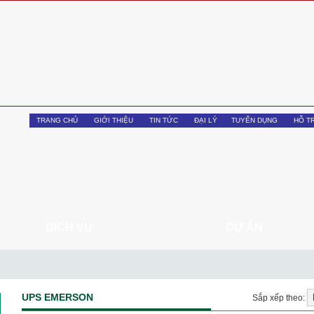
TRANG CHỦ
GIỚI THIỆU
TIN TỨC
ĐẠI LÝ
TUYỂN DỤNG
HỖ T
DỊCH VỤ
DỰ ÁN
UPS EMERSON
Sắp xếp theo: