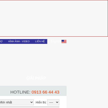
English
RỢ
HÌNH ẢNH - VIDEO
LIÊN HỆ
GIẢI PHÁP
HOTLINE:
0913 66 44 43
Hiển thị: