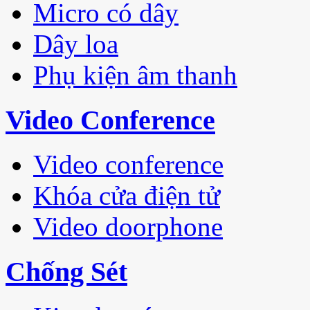
Micro có dây
Dây loa
Phụ kiện âm thanh
Video Conference
Video conference
Khóa cửa điện tử
Video doorphone
Chống Sét