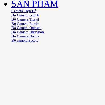
SẢN PHẨM
Camera Trọn Bộ
Bộ Camera J-Tech
Bộ Camera Tisatel
Bộ Camera Pravis
Bộ Camera Questek
Bộ Camera Hikvision
Bộ Camera Dahua
Bộ camera Escort