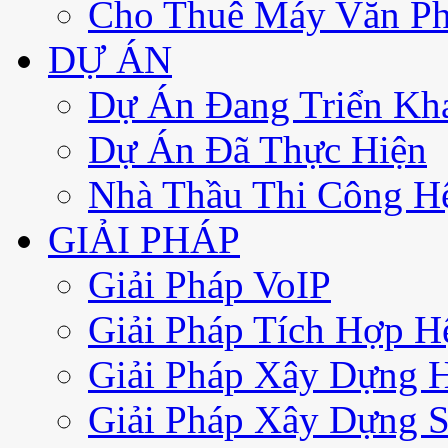
Cho Thuê Máy Văn P
Camera AVTech
Camera Questek
Camera Vantech
DỰ ÁN
Camera VDTech
Camera Escort
Dự Án Đang Triển Kh
Camera AOPVision
Camera Panasonic
Bosch cameras
Dự Án Đã Thực Hiện
Camera Sanyo
Camera HDParagon
Nhà Thầu Thi Công H
Camera SICAM
Camera Axis
Camera Pravis
GIẢI PHÁP
Camera J-TECH
Giải Pháp VoIP
Giải Pháp Tích Hợp H
Giải Pháp Xây Dựng 
Camera IP
Giải Pháp Xây Dựng 
Camera IP HDParagon
Camera IP Dự án