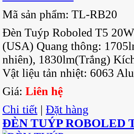
Đầu ghi hình Sanyo
Đầu ghi hình Escort
Mã sản phẩm: TL-RB20
Đầu ghi hình VDTech
Đầu ghi hình AOP
Đầu ghi hình SICAM
Đầu ghi hình Panasonic
Đèn Tuýp Roboled T5 20W
Đầu ghi hình Pravis
Đầu ghi hình IP Diviotec
(USA) Quang thông: 1705l
Đầu ghi hình IP PRAVIS
Đầu ghi hình J-TECH
Đầu ghi hình IP Questek
nhiên), 1830lm(Trắng) K
Đầu ghi hình IP Tisatel
Đầu ghi hình IP Hikvision
Vật liệu tản nhiệt: 6063 A
Giá:
Liên hệ
Tổng Đài Điện Thoại
Tổng đài VoIP
Tổng Đài Panasonic
Chi tiết
|
Đặt hàng
Tổng Đài Siemens
Tổng Đài Adsun
ĐÈN TUÝP ROBOLED T
Tổng Đài NEC
Callcenter - Contact Center
Tổng Đài LG