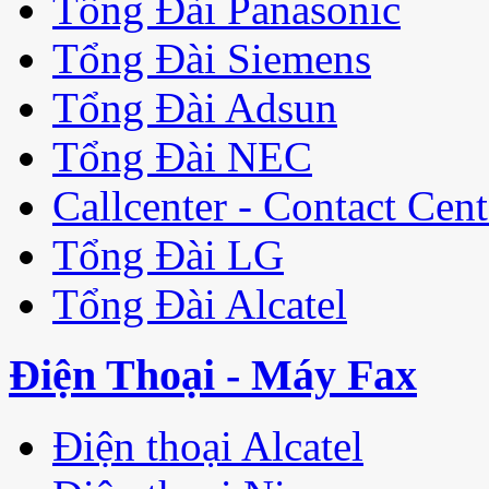
Tổng Đài Panasonic
Hóa chất giảm điện trở đất
Bộ đếm sét
Tổng Đài Siemens
Cọc tiếp địa
Tổng Đài Adsun
Tổng Đài NEC
Callcenter - Contact Cent
Tổng Đài LG
Tổng Đài Alcatel
Điện Thoại - Máy Fax
Báo Động
Báo cháy
Điện thoại Alcatel
Báo trộm