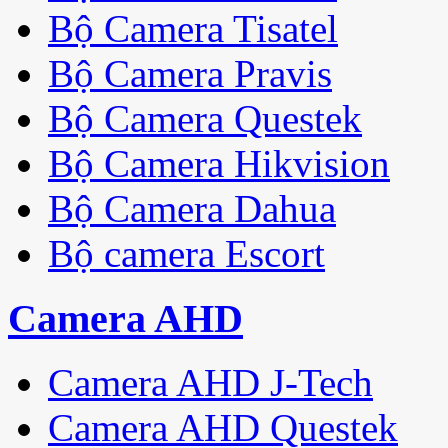
Bộ Camera Tisatel
Bộ Camera Pravis
Bộ Camera Questek
Bộ Camera Hikvision
Máy Tính
Server - Máy chủ
Bộ Camera Dahua
Laptop - Máy tính xách tay
Desktop - Máy để bàn
Máy tính bảng
Bộ camera Escort
Camera AHD
Camera AHD J-Tech
Camera AHD Questek