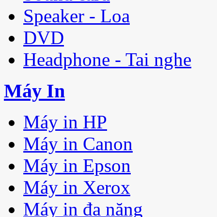
Speaker - Loa
DVD
Headphone - Tai nghe
Máy In
Màn hình Led
MÀN HÌNH LED TRONG NHÀ
MÀN HÌNH LED NGOÀI TRỜI
Máy in HP
Máy in Canon
Máy in Epson
Máy in Xerox
Máy in đa năng