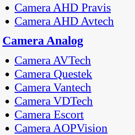
Camera AHD Pravis
Camera AHD Avtech
Camera Analog
Linh Kiện Máy Tính
CPU
RAM
Camera AVTech
HDD
Mainboard
Monitor - Màn hình
Camera Questek
Keyboard - Bàn phím
Mouse - Chuột
Camera Vantech
Card Vga - Card màn hình
Case - Thùng máy
Bộ nguồn
Camera VDTech
Sound card
Speaker - Loa
Camera Escort
DVD
Headphone - Tai nghe
Camera AOPVision