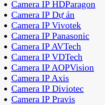
Camera IP HDParagon
Camera IP Dự án
Thiết Bị Mạng
Switch Cisco
Camera IP Vivotek
Switch HP
Switch Linksys
Camera IP Panasonic
Switch TP-Link
Router
Wireless Accesspoint
Camera IP AVTech
Tủ Rack
Patch panel
Camera IP VDTech
Print Server
Firewall
Wireless Engenius
Camera IP AOPVision
Camera IP Axis
Camera IP Diviotec
Camera IP Pravis