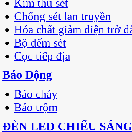
Kim thu sét
Chống sét lan truyền
Hóa chất giảm điện trở đ
Bộ đếm sét
Cọc tiếp địa
Báo Động
Báo cháy
Báo trộm
ĐÈN LED CHIẾU SÁN