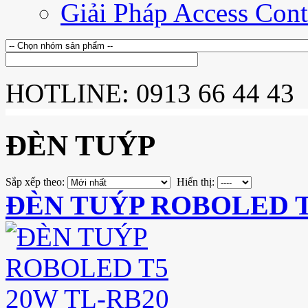
Giải Pháp Access Cont
HOTLINE:
0913 66 44 43
ĐÈN TUÝP
Sắp xếp theo:
Hiển thị:
ĐÈN TUÝP ROBOLED T
Đầu Ghi Hình
Đầu ghi hình IP
Đầu ghi hình IP dự án
Đầu ghi hình AVTech
Đầu ghi hình HD-TVI Hikvision
Đầu ghi hình Questek