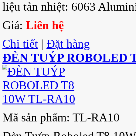
liệu tản nhiệt: 6063 Alumi
Giá:
Liên hệ
Chi tiết
|
Đặt hàng
ĐÈN TUÝP ROBOLED T
Máy Bộ Đàm
Bộ đàm ICOM
Bộ đàm Kenwood
Bộ đàm Motorola
Mã sản phẩm: TL-RA10
Đèn Tuýp Roboled T8 10W