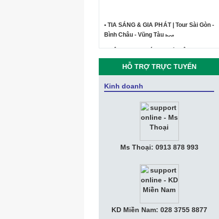
• TIA SÁNG & GIA PHÁT | Tour Sài Gòn -
Bình Châu - Vũng Tàu
• Công ty Tia Sáng - Kỷ niệm du lịch
Phan Thiết Mũi Né 2019
HỖ TRỢ TRỰC TUYẾN
• CEO Vingroup: “Sau smartphone,
Vsmart sẽ sản xuất SmartHome,
Kinh doanh
SmartTV, điều hòa, tủ lạnh thông minh”
• VNPT hỗ trợ Cổng thông tin giúp Hà
Nam, Phú Yên phát triển du lịch thông
minh
• Giới Thiệu Tổng Quan Công Ty Tia
Ms Thoại: 0913 878 993
Sáng
• Thư Mời Họp Mặt "Kỷ Niệm 10 Năm
Thành Lập Tia Sáng Telecom"
• Nữ tướng KiotViet muốn đem phần
mềm bán hàng phủ khắp Việt Nam với
KD Miền Nam: 028 3755 8877
phí bằng ly trà đá