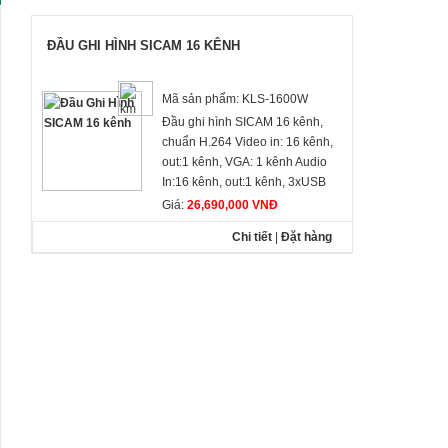
ĐẦU GHI HÌNH SICAM 16 KÊNH
Mã sản phẩm: KLS-1600W
Đầu ghi hình SICAM 16 kênh,
chuẩn H.264 Video in: 16 kênh,
out:1 kênh, VGA: 1 kênh Audio
In:16 kênh, out:1 kênh, 3xUSB
(Mouse / Memory Stick) 4x Alarm
Giá:
26,690,000 VNĐ
In/ 1x Out. 1x RS485, RealTime,
Chi tiết
|
Đặt hàng
480fps/400fps(NTSC/PAL) @ WD1
Network Streaming for Mobile: 8fps
@ CIF Smartphone Viewer: iPhone
/ Android Miễn phí dịch vụ DDNS
(acecctv.net) Web-Viewer thông
qua trình duyệt IE / CMS 2 ổ cứng
SATA HDD, 2TB. (Tối đa 4TB)
Nguồn : DC12V Size : 365(W) x
280(D) x 65(H).