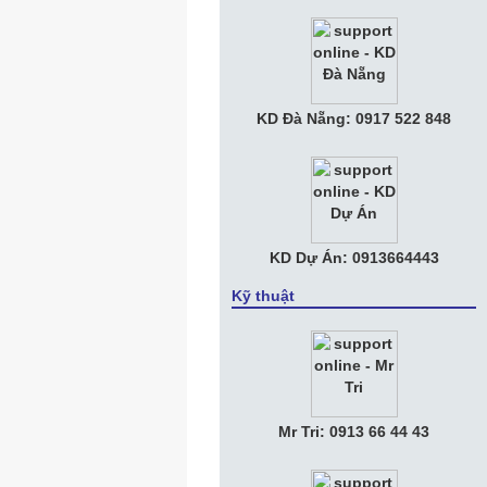
• Tuyển Nhân viên Kế Toán Văn phòng
• Tuyển Nhân Viên Kinh Doanh
• Apple muốn chia tay Amazon, tự làm
KD Đà Nẵng: 0917 522 848
trung tâm dữ liệu riêng
KD Dự Án: 0913664443
Kỹ thuật
Mr Tri: 0913 66 44 43