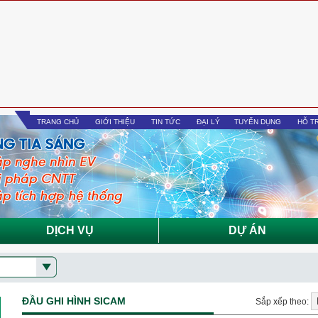
TRANG CHỦ
GIỚI THIỆU
TIN TỨC
ĐẠI LÝ
TUYỂN DỤNG
HỖ T
DỊCH VỤ
DỰ ÁN
ĐẦU GHI HÌNH SICAM
Sắp xếp theo: