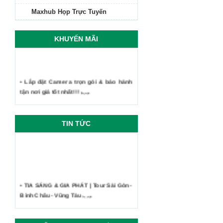
Maxhub Họp Trực Tuyến
KHUYẾN MÃI
• Lắp đặt Camera trọn gói & bảo hành
tận nơi giá tốt nhất!!!
TIN TỨC
• TIA SÁNG & GIA PHÁT | Tour Sài Gòn -
Bình Châu - Vũng Tàu
• Công ty Tia Sáng - Kỷ niệm du lịch
Phan Thiết Mũi Né 2019