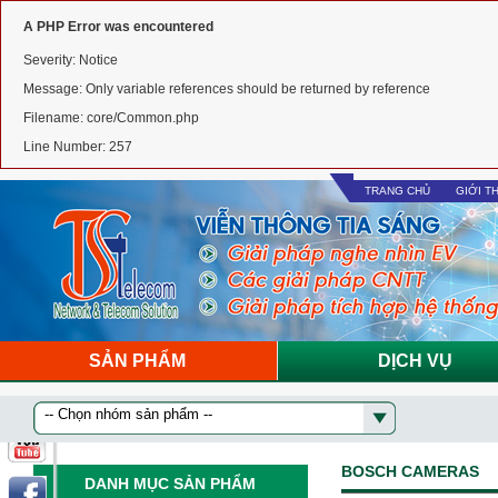
A PHP Error was encountered
Severity: Notice
Message: Only variable references should be returned by reference
Filename: core/Common.php
Line Number: 257
TRANG CHỦ
GIỚI T
SẢN PHẨM
DỊCH VỤ
BOSCH CAMERAS
DANH MỤC SẢN PHẨM