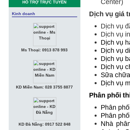
Center)
HỖ TRỢ TRỰC TUYẾN
• CEO Vingroup: “Sau smartphone,
Vsmart sẽ sản xuất SmartHome,
Dịch vụ giá t
Kinh doanh
SmartTV, điều hòa, tủ lạnh thông minh”
Dịch vụ đ
• VNPT hỗ trợ Cổng thông tin giúp Hà
Dịch vụ i
Nam, Phú Yên phát triển du lịch thông
minh
Dịch vụ h
Dịch vụ d
• Giới Thiệu Tổng Quan Công Ty Tia
Ms Thoại: 0913 878 993
Sáng
Dịch vụ bả
• Thư Mời Họp Mặt "Kỷ Niệm 10 Năm
Dịch vụ c
Thành Lập Tia Sáng Telecom"
Sữa chữa 
• Nữ tướng KiotViet muốn đem phần
Dịch vụ m
mềm bán hàng phủ khắp Việt Nam với
KD Miền Nam: 028 3755 8877
phí bằng ly trà đá
Phân phối th
• Tuyển Nhân viên Kế Toán Văn phòng
Phân phối
• Tuyển Nhân Viên Kinh Doanh
Phân phối
Nhà phân
• Apple muốn chia tay Amazon, tự làm
KD Đà Nẵng: 0917 522 848
trung tâm dữ liệu riêng