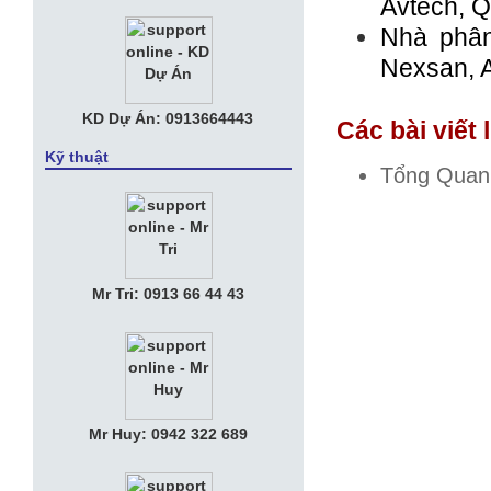
Avtech, Q
Nhà phân
Nexsan, 
KD Dự Án: 0913664443
Các bài viết 
Kỹ thuật
Tổng Quan
Mr Tri: 0913 66 44 43
Mr Huy: 0942 322 689