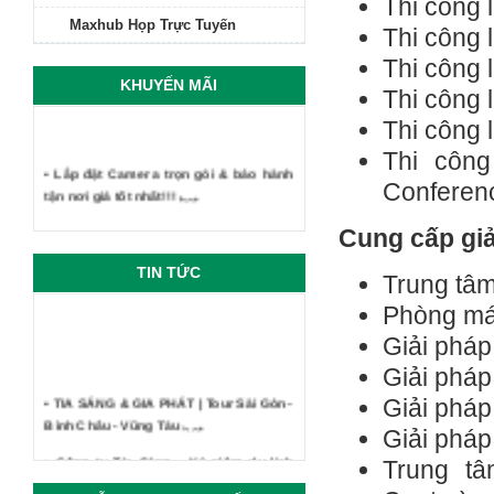
Thi công 
Maxhub Họp Trực Tuyến
Thi công 
Thi công 
KHUYẾN MÃI
Thi công 
Thi công 
Thi công
• Lắp đặt Camera trọn gói & bảo hành
Conferen
tận nơi giá tốt nhất!!!
Cung cấp gi
TIN TỨC
Trung tâm
Phòng má
Giải pháp
Giải pháp
• TIA SÁNG & GIA PHÁT | Tour Sài Gòn -
Giải pháp
Bình Châu - Vũng Tàu
Giải pháp
• Công ty Tia Sáng - Kỷ niệm du lịch
Trung tâ
Phan Thiết Mũi Né 2019