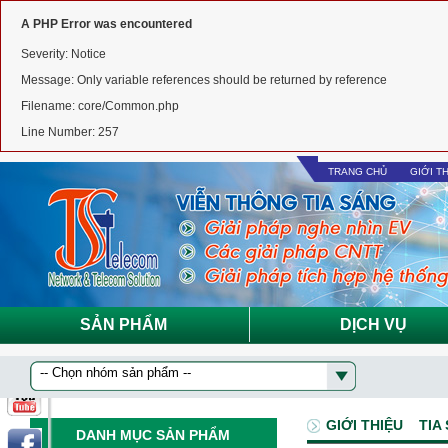
A PHP Error was encountered
Severity: Notice
Message: Only variable references should be returned by reference
Filename: core/Common.php
Line Number: 257
TRANG CHỦ
GIỚI T
SẢN PHẨM
DỊCH VỤ
GIỚI THIỆU
TIA
DANH MỤC SẢN PHẨM