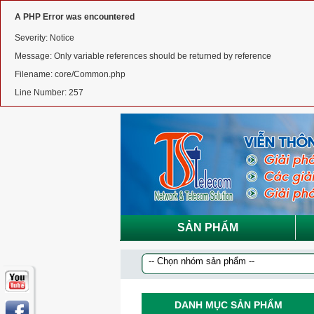
A PHP Error was encountered
Severity: Notice
Message: Only variable references should be returned by reference
Filename: core/Common.php
Line Number: 257
SẢN PHẨM
DANH MỤC SẢN PHẨM