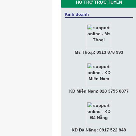
HỖ TRỢ TRỰC TUYẾN
• CEO Vingroup: “Sau smartphone,
Vsmart sẽ sản xuất SmartHome,
Kinh doanh
SmartTV, điều hòa, tủ lạnh thông minh”
• VNPT hỗ trợ Cổng thông tin giúp Hà
Nam, Phú Yên phát triển du lịch thông
minh
• Giới Thiệu Tổng Quan Công Ty Tia
Ms Thoại: 0913 878 993
Sáng
• Thư Mời Họp Mặt "Kỷ Niệm 10 Năm
Thành Lập Tia Sáng Telecom"
• Nữ tướng KiotViet muốn đem phần
mềm bán hàng phủ khắp Việt Nam với
KD Miền Nam: 028 3755 8877
phí bằng ly trà đá
• Tuyển Nhân viên Kế Toán Văn phòng
• Tuyển Nhân Viên Kinh Doanh
• Apple muốn chia tay Amazon, tự làm
KD Đà Nẵng: 0917 522 848
trung tâm dữ liệu riêng