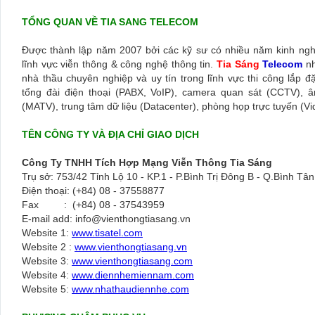
TỔNG QUAN VỀ TIA SANG TELECOM
Được thành lập năm 2007 bởi các kỹ sư có nhiều năm kinh ngh
lĩnh vực viễn thông & công nghệ thông tin.
Tia Sáng
Telecom
nh
nhà thầu chuyên nghiệp và uy tín trong lĩnh vực thi công lắp 
tổng đài điện thoại (PABX, VoIP), camera quan sát (CCTV), â
(MATV), trung tâm dữ liệu (Datacenter), phòng họp trực tuyến (Vid
TÊN CÔNG TY VÀ ĐỊA CHỈ GIAO DỊCH
Công Ty TNHH Tích Hợp Mạng Viễn Thông Tia Sáng
Trụ sở: 753/42 Tỉnh Lộ 10 - KP.1 - P.Bình Trị Đông B - Q.Bình Tâ
Điện thoại: (+84) 08 - 37558877
Fax :
(+84) 08 - 37543959
E-mail add: info@vienthongtiasang.vn
Website 1:
www.tisatel.com
Website 2 :
www.vienthongtiasang.vn
Website 3:
www.vienthongtiasang.com
Website 4:
www.diennhemiennam.com
Website 5:
www.nhathaudiennhe.com