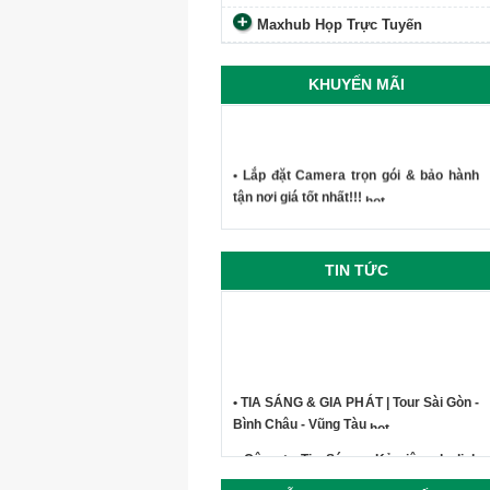
Maxhub Họp Trực Tuyến
KHUYẾN MÃI
• Lắp đặt Camera trọn gói & bảo hành
tận nơi giá tốt nhất!!!
TIN TỨC
• TIA SÁNG & GIA PHÁT | Tour Sài Gòn -
Bình Châu - Vũng Tàu
• Công ty Tia Sáng - Kỷ niệm du lịch
Phan Thiết Mũi Né 2019