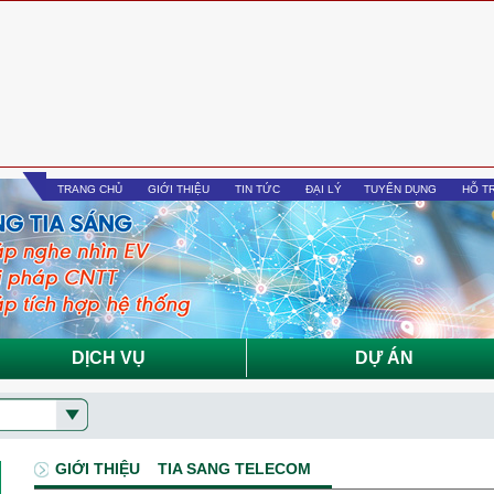
TRANG CHỦ
GIỚI THIỆU
TIN TỨC
ĐẠI LÝ
TUYỂN DỤNG
HỖ T
DỊCH VỤ
DỰ ÁN
GIỚI THIỆU
TIA SANG TELECOM