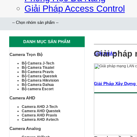
Camera IP Hikvision
Giải Pháp Access Control
DANH MỤC SẢN PHẨM
Giải pháp
GIẢI PHÁP
Camera Trọn Bộ
Bộ Camera J-Tech
Bộ Camera Tisatel
Camera HD-TVI
Bộ Camera Pravis
Camera HD-TVI Hikvision
Bộ Camera Questek
Bộ Camera Hikvision
Giải Pháp Xây Dựng
Bộ Camera Dahua
Bộ camera Escort
Camera AHD
Camera AHD J-Tech
Camera AHD Questek
Camera AHD Pravis
Camera AHD Avtech
Camera Analog