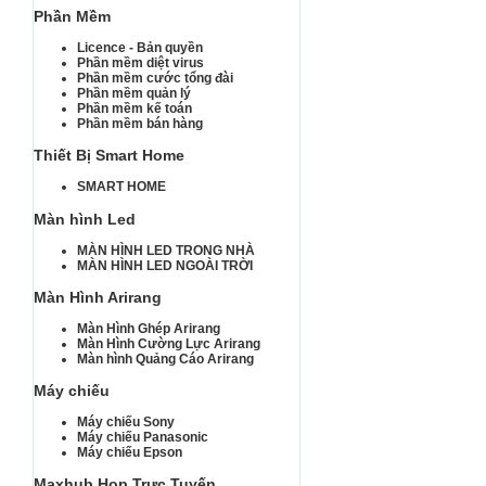
Mainboard
Phần Mềm
Monitor - Màn hình
Keyboard - Bàn phím
Licence - Bản quyền
Mouse - Chuột
Phần mềm diệt virus
Card Vga - Card màn hình
Phần mềm cước tổng đài
Case - Thùng máy
Phần mềm quản lý
Bộ nguồn
Phần mềm kế toán
Sound card
Phần mềm bán hàng
Speaker - Loa
DVD
Thiết Bị Smart Home
Headphone - Tai nghe
SMART HOME
Màn hình Led
MÀN HÌNH LED TRONG NHÀ
MÀN HÌNH LED NGOÀI TRỜI
Màn Hình Arirang
Màn Hình Ghép Arirang
Màn Hình Cường Lực Arirang
Màn hình Quảng Cáo Arirang
Máy chiếu
Máy In
Máy in HP
Máy chiếu Sony
Máy in Canon
Máy chiếu Panasonic
Máy in Epson
Máy chiếu Epson
Máy in Xerox
Máy in đa năng
Maxhub Họp Trực Tuyến