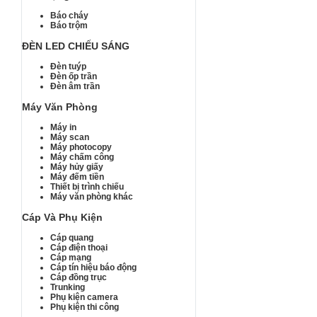
Laptop - Máy tính xách tay
Báo cháy
Desktop - Máy để bàn
Báo trộm
Máy tính bảng
ĐÈN LED CHIẾU SÁNG
Đèn tuýp
Đèn ốp trần
Đèn âm trần
Máy Văn Phòng
Máy in
Máy scan
Máy photocopy
Máy chấm công
Máy hủy giấy
Máy đếm tiền
Thiết bị trình chiếu
Máy văn phòng khác
Cáp Và Phụ Kiện
Cáp quang
Cáp điện thoại
Cáp mạng
Cáp tín hiệu báo động
Cáp đồng trục
Linh Kiện Máy Tính
Trunking
CPU
Phụ kiện camera
RAM
Phụ kiện thi công
HDD