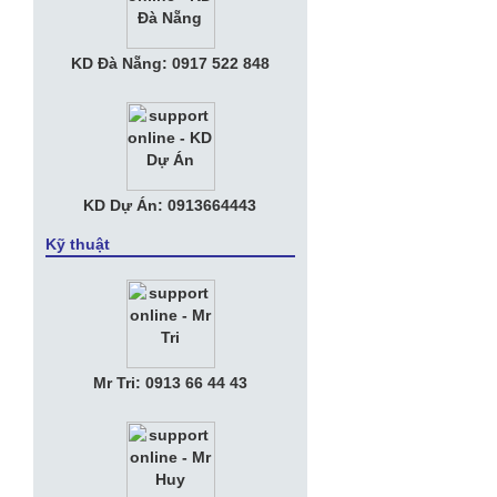
• Tuyển Nhân Viên Kinh Doanh
• Apple muốn chia tay Amazon, tự làm
KD Đà Nẵng: 0917 522 848
trung tâm dữ liệu riêng
KD Dự Án: 0913664443
Kỹ thuật
Âm Thanh
Bộ điều khiển âm thanh
Loa
Âm ly
Micro không dây
Micro có dây
Mr Tri: 0913 66 44 43
Dây loa
Phụ kiện âm thanh