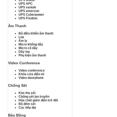
UPS APC
Thiết Bị Ghi Âm
UPS santak
Card ghi âm Tansonic
UPS emerson
Card ghi âm Zibosoft
UPS Cyberpower
Thiết bị ghi âm khác
UPS Fredton
Âm Thanh
Bộ điều khiển âm thanh
Loa
Âm ly
Micro không dây
Micro có dây
Dây loa
Phụ kiện âm thanh
Video Conference
Video conference
Khóa cửa điện tử
Video doorphone
Chống Sét
Kim thu sét
Chống sét lan truyền
Hóa chất giảm điện trở đất
Bộ đếm sét
Cọc tiếp địa
Máy Tính
Báo Động
Server - Máy chủ